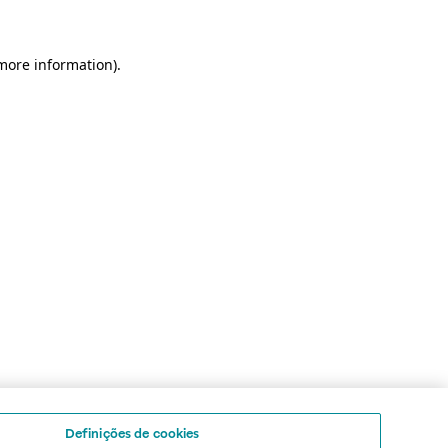
 more information)
.
Definições de cookies