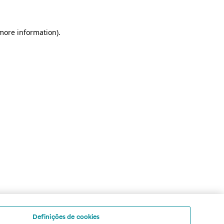
 more information)
.
Definições de cookies