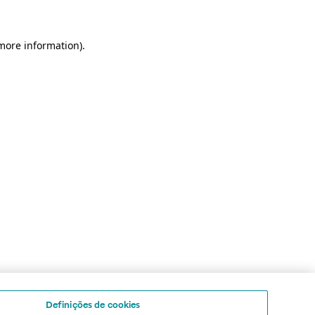
 more information)
.
Definições de cookies