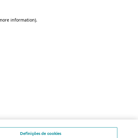
 more information)
.
Definições de cookies