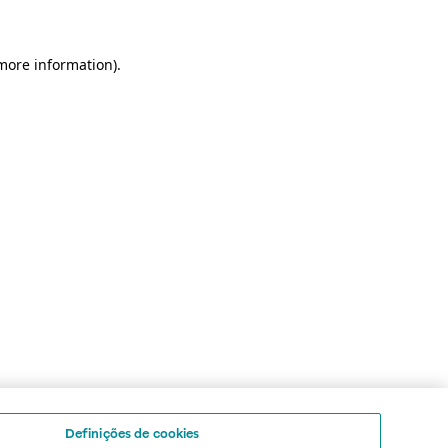
 more information)
.
Definições de cookies